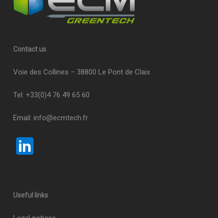
personnelles et définir vos préférences, reportez-vous à
la
section « Détails »
. Vous pouvez modifier ou retirer
votre consentement à tout moment à partir de la
déclaration sur les cookies.
Contact us
Les cookies nous permettent de personnaliser le contenu
Voie des Collines – 38800 Le Pont de Claix
et les annonces, d'offrir des fonctionnalités relatives aux
médias sociaux et d'analyser notre trafic. Nous
Tel: +33(0)4 76 49 65 60
partageons également des informations sur l'utilisation de
notre site avec nos partenaires de médias sociaux, de
Email:
info@ecmtech.fr
publicité et d'analyse, qui peuvent combiner celles-ci
avec d'autres informations que vous leur avez fournies
ou qu'ils ont collectées lors de votre utilisation de leurs
services.
Useful links