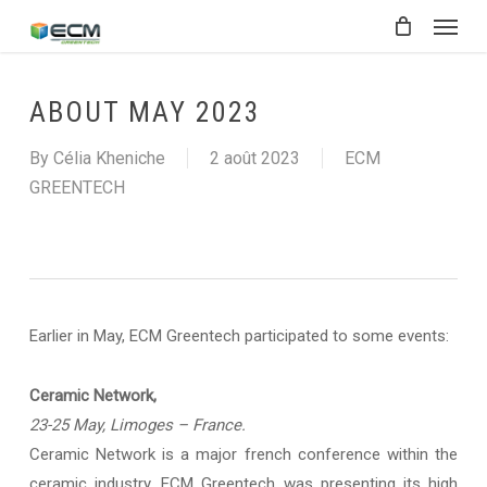
Menu
Skip
to
main
content
ABOUT MAY 2023
By
Célia Kheniche
2 août 2023
ECM
GREENTECH
Earlier in May, ECM Greentech participated to some events:
Ceramic Network,
23-25 May, Limoges – France.
Ceramic Network is a major french conference within the
ceramic industry. ECM Greentech was presenting its high